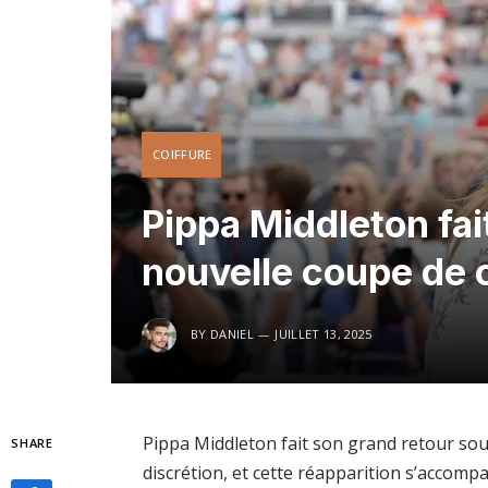
COIFFURE
Pippa Middleton fai
nouvelle coupe de 
BY
DANIEL
JUILLET 13, 2025
Pippa Middleton fait son grand retour sou
SHARE
discrétion, et cette réapparition s’accomp