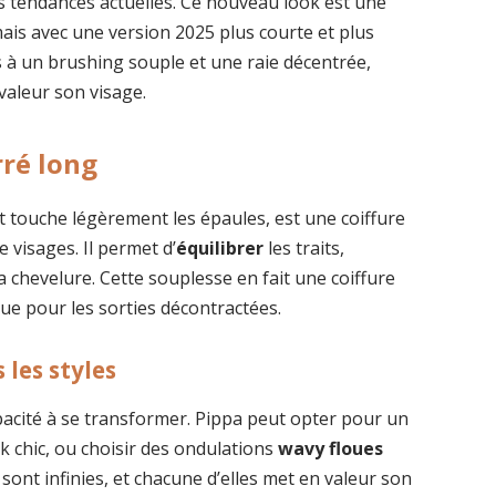
les tendances actuelles. Ce nouveau look est une
mais avec une version 2025 plus courte et plus
 à un brushing souple et une raie décentrée,
valeur son visage.
rré long
 touche légèrement les épaules, est une coiffure
e visages. Il permet d’
équilibrer
les traits,
a chevelure. Cette souplesse en fait une coiffure
que pour les sorties décontractées.
 les styles
pacité à se transformer. Pippa peut opter pour un
ok chic, ou choisir des ondulations
wavy floues
 sont infinies, et chacune d’elles met en valeur son